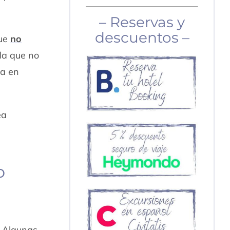
– Reservas y
descuentos –
que
no
da que no
da en
ea
o
. Algunas