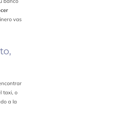
tu banco
ecer
dinero vas
to,
encontrar
 taxi, o
ado a la
l