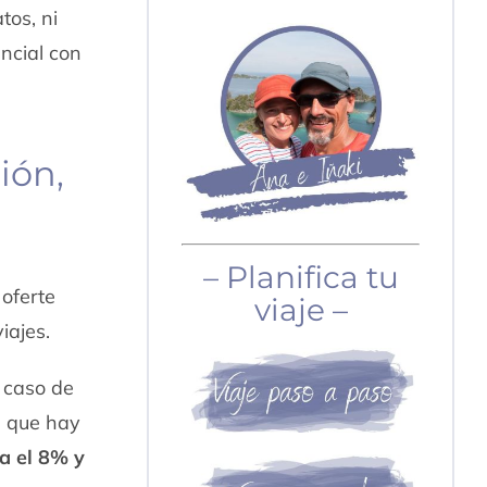
tos, ni
ncial con
ión,
– Planifica tu
 oferte
viaje –
iajes.
l caso de
s que hay
a el 8% y