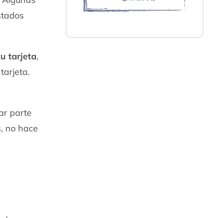
stados
tu tarjeta
,
tarjeta.
gar parte
s, no hace