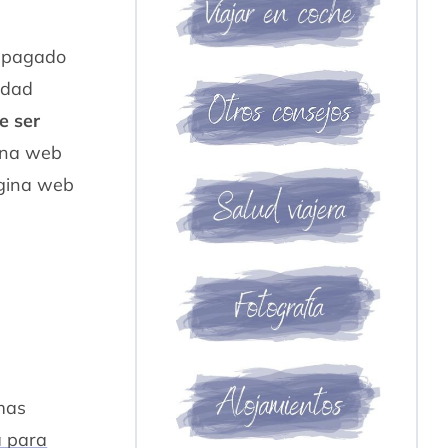
z pagado
idad
e ser
gina web
ágina web
smas
a para