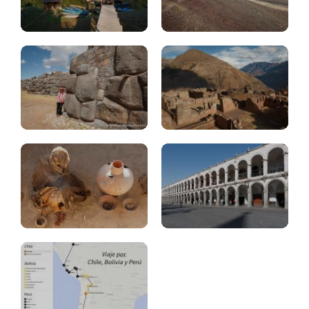
valle
sagrado
Pisac
Nazca,
Chauchilla
Arequipa
Ruta:
Bolivia,
Chile,
Peru