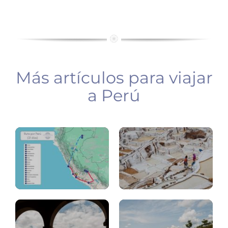
Más artículos para viajar
Perú
ruta
a Perú
21
Perú:
días
que.ver
Cusco
Río
(Cuzco)
Amazonas
Ollantaytambo,