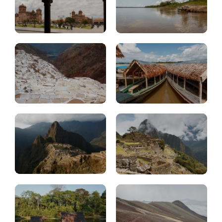
Maras,
Moray,
Chinchero
Iquitos
Perú:
Machu
consejos
Picchu
viajeros
Cerro
Alojamiento
colorado
Perú
arcoiris
Cuzco: