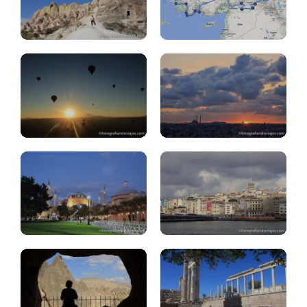
Turquía:
Estambul:
top.25
3.días
Estambul:
Estambul:
2.días
1.día
Capadocia:
Ihlara,
Selime
Pérgamo
Costa