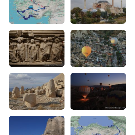
Turquía:
Capadocia:
top
donde
museos
alojarse
Turquía:
consejos
Capadocia:
viaje
que.ver
Capadocia:
Turquia
chimeneas
24
hadas
días