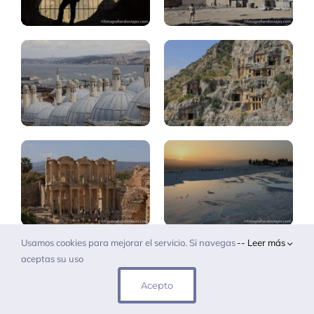
Estambul:
Turquesa,
top.20
Licia
Pamukkale
Efeso
Hierápolis
Capadocia:
trekking
Museum
valle
pass
Rojo
Usamos cookies para mejorar el servicio. Si navegas
-- Leer más
aceptas su uso
Capadocia:
Acepto
Kaymakli
ciudades
subterráneas
Antalya