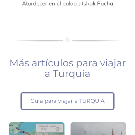
Atardecer en el palacio Ishak Pacha
Más artículos para viajar
a Turquía
Ruta
Turquía
Estambul:
Guía para viajar a TURQUÍA
15
consejos
días
viaje