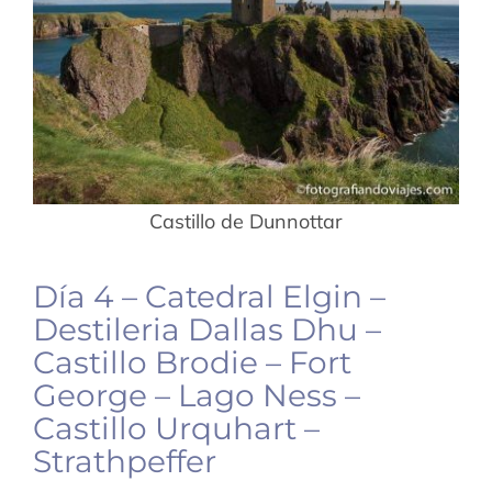
Castillo de Dunnottar
Día 4 – Catedral Elgin –
Destileria Dallas Dhu –
Castillo Brodie – Fort
George – Lago Ness –
Castillo Urquhart –
Strathpeffer