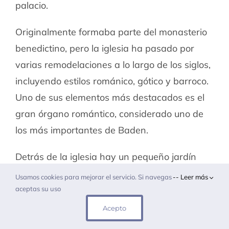
palacio.
Originalmente formaba parte del monasterio
benedictino, pero la iglesia ha pasado por
varias remodelaciones a lo largo de los siglos,
incluyendo estilos románico, gótico y barroco.
Uno de sus elementos más destacados es el
gran órgano romántico, considerado uno de
los más importantes de Baden.
Detrás de la iglesia hay un pequeño jardín
que se puede visitar. Es un lugar tranquilo y
Usamos cookies para mejorar el servicio. Si navegas
-- Leer más
agradable, aunque no imprescindible.
aceptas su uso
Acepto
En resumen, esta iglesia es una visita