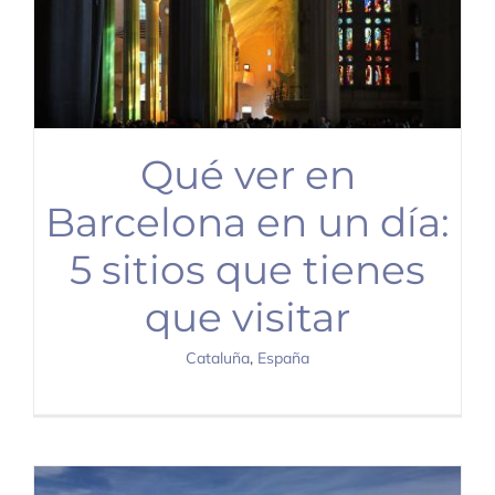
Qué ver en
Barcelona en un día:
5 sitios que tienes
que visitar
Cataluña
,
España