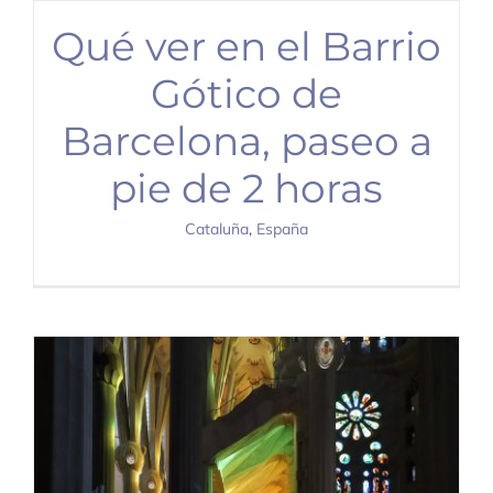
Qué ver en el Barrio
Gótico de
Barcelona, paseo a
pie de 2 horas
Cataluña
,
España