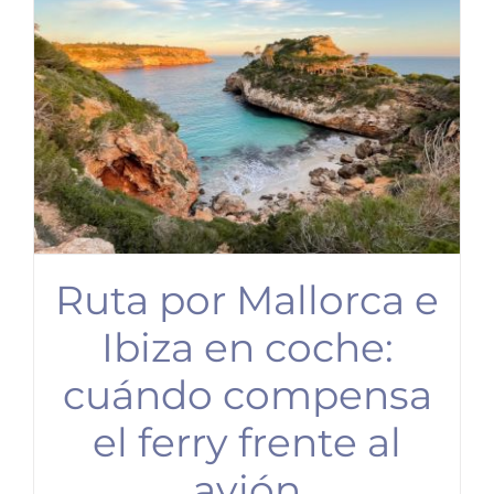
Ruta por Mallorca e
Ibiza en coche:
cuándo compensa
el ferry frente al
avión