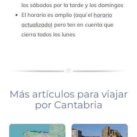
los sábados por la tarde y los domingos
El horario es amplio (aquí el
horario
actualizado
) pero ten en cuenta que
cierra todos los lunes
Más artículos para viajar
Ruta
por Cantabria
norte
Cantabria:
España
5.días