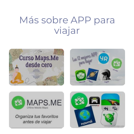
Más sobre APP para
MapsMe
APP
viajar
curso
para
tutorial
viajar
GPS
MapsMe
teléfono
organizar
SIN
favoritos
datos