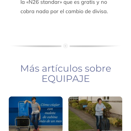
la «N26 standar» que es gratis y no
cobra nada por el cambio de divisa.
Más artículos sobre
Viajar
Como
con
elegir
EQUIPAJE
maleta
maleta
cabina
viaje