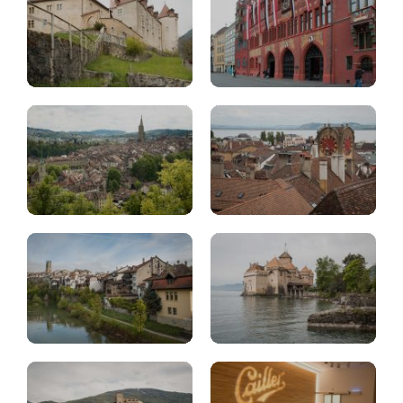
Berna
Neuchatel
Castillo
de
Friburgo
Chillon
Fábrica
Sion
chocolate