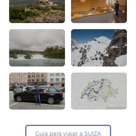
Cataratas
del
Teleférico
Rin
Schilthorn
Conducir
Suiza
en
10
Suiza
días
Guía para viajar a SUIZA