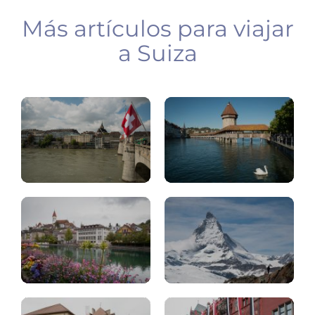
Más artículos para viajar
a Suiza
Suiza:
Top.10
Lucerna
Lago
Thun
Zermatt
Gruyeres
Basilea