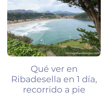
BUCEO
PLANIFICA TU VIAJE
Qué ver en
Ribadesella en 1 día,
recorrido a pie