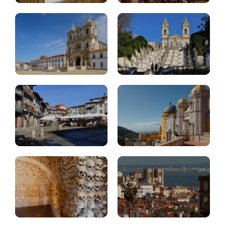
Guimaraes
Sintra
Lisboa,
Evora
que.ver
Hotel
Lisboa:
en
barrio
Lisboa
Belem