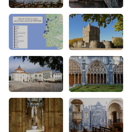
días
Braganza
Monasterio
Santarem
Batalha
Tomar,
convento
Cristo
Coimbra
Monasterio
Alcobaça
Braga