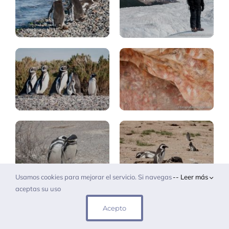
Cueva
de
Puerto
las
Deseado
manos
Cabo
Punta
Dos
Tombo
Bahías
Fauna
Fauna
terrestre
Marina
Usamos cookies para mejorar el servicio. Si navegas
-- Leer más
aceptas su uso
Acepto
Ruta:
Argentina,