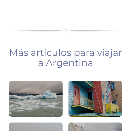
Más artículos para viajar
Argentina:
a Argentina
lo
Buenos
mejor
Aires
Glaciar
Perito
Iguazú
Moreno
Brasil