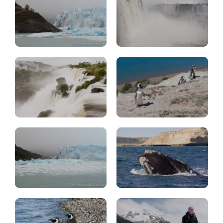
Iguazú
Península
Argentina
Valdes
Perito,
Upsala,
Península
Spegazzini
Valdes
Perito
Patagonia:
Moreno
animales
trekking