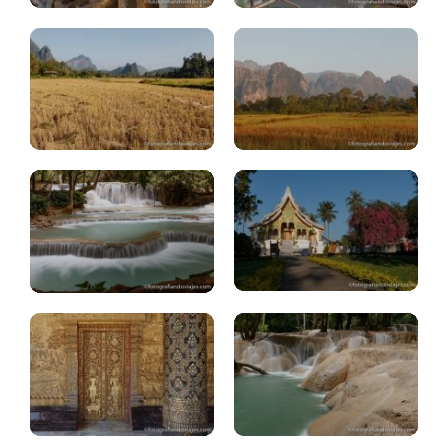
Luang
Prabang:
Luang
cascadas
Prabang:
KuangSi
que.ver
Luang
Luang
Prabang:
Prabang:
cascada
templos
TadSae
Luang
Praban:
BanXieng
Barco
Maen
Mekong