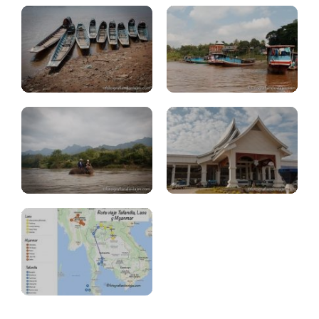
Frontera
Santuario
Tailandia
elefantes
Laos
Myanmar
Laos
Tailandia