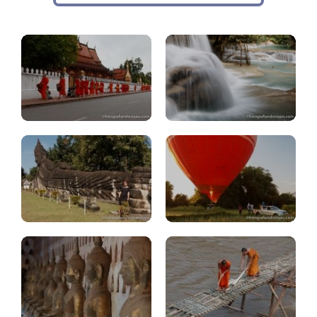
monjes
alrededores
Vientian:
Vang
parque
Vieng:
Buda
que.hacer
Luang
Prabang:
Vientian
alternativo
Vang
Vang
Vieng:
Vieng:
moto
moto
alternativa
clásica