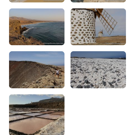
Fuerteventura:
Fuerteventura:
volcán
playa
Calderón
palomitas
La
Palma:
salinas
Fuencaliente