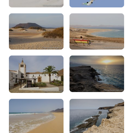
Corralejo
Jandia
Fuerteventura:
Betancuria,
Pajara,
Fuerteventura:
miradores
atardeceres
Fuerteventura:
Fuerteventura:
playa
cuevas
Cofete
Ajuy
Fuerteventura:
Fuerteventura:
Cotillo,
ruta
Tostón
molinos