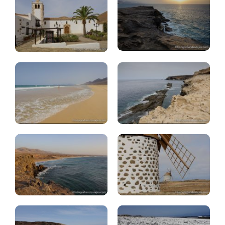
Fuerteventura:
Fuerteventura:
playa
cuevas
Cofete
Ajuy
Fuerteventura:
Fuerteventura:
Cotillo,
ruta
Tostón
molinos
Fuerteventura:
Fuerteventura:
volcán
playa
Calderón
palomitas