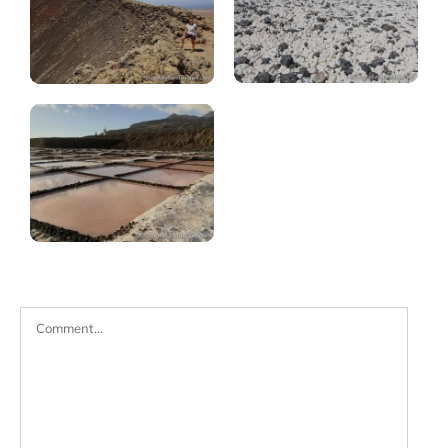
La
Palma:
salinas
Fuencaliente
Comment