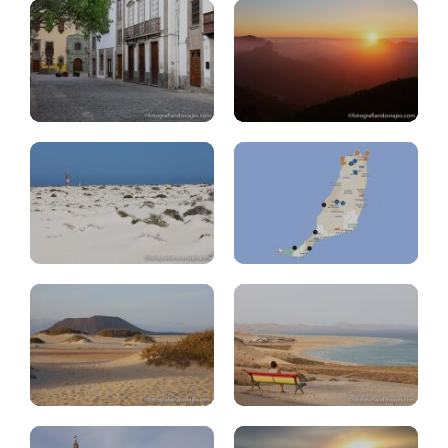
Fuerteventura:
organizar
Fuerteventura:
viaje
4.días
Fuerteventura:
Fuerteventra:
Playas,
playa
dunas
Sotavento
Corralejo
Jandia
Fuerteventura:
Betancuria,
Pajara,
Fuerteventura:
miradores
atardeceres