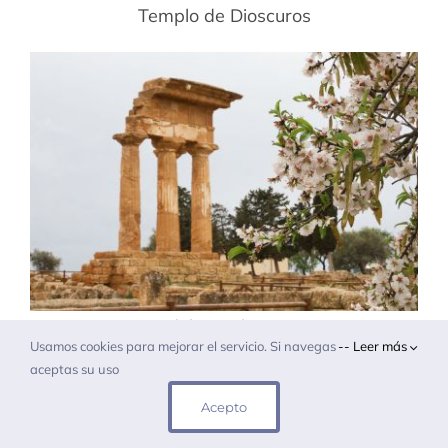
Templo de Dioscuros
Restos del templo Dioscuros
Usamos cookies para mejorar el servicio. Si navegas
-- Leer más
aceptas su uso
Aquí termina la vista al Valle de los Templos,
sin duda la visita estrella de Agrigento. Ahora
Acepto
solo nos queda volver a la entrada por el