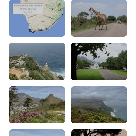
Cabo
Buena
Esperanza
Winelands
Ciudad
Península
del
del
Cabo
Cabo
Consejos
Table
viajar
Mountain
Sudáfrica