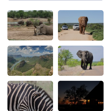
viaje
(consejos)
Ruta
Kruger
Panorama
6
(Sudáfrica)
días
Kruger
Kruger-
dónde
consejos
dormir
Hlane
parque
nacional
iSimangaliso
(Esuatini)