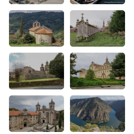
Monasterio
Sta.Mª
Monforte
Oseira
Lemos
(Ourense)
(Lugo)
Monasterio
Ribeira
Santo
Sacra:
Estevo
miradores
(Ourense)
Sil
Allariz
(Ourense)