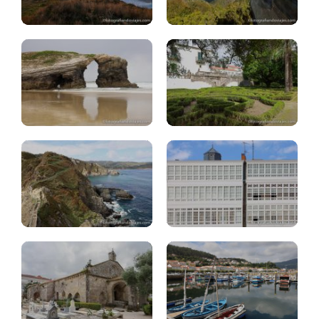
(Lugo)
(A.Coruña)
Fuciño
do
Porco
A.Coruña
(Lugo)
ciudad
Noia
Muros
(A.Coruña)
(A.Coruña)
Ribeira
Horreos
Sacra:
Carnota,
iglesia
Lira
monasterios
(A.Coruña)