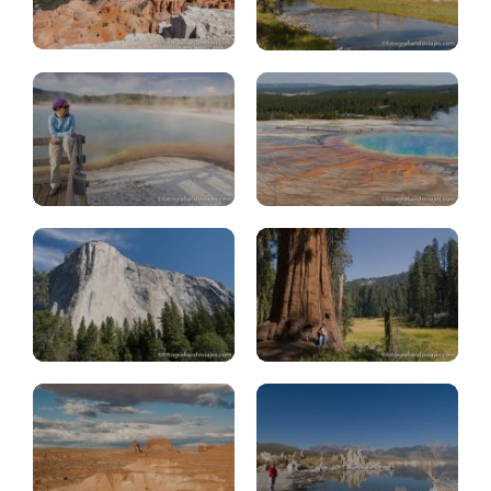
5
Yellowstone:
días
preparativos
Sequoia,
Kings
Yosemite
Canyon
Goblin
Mono
valley
Lake
Oeste
Bodie:
EEUU
pueblo
56