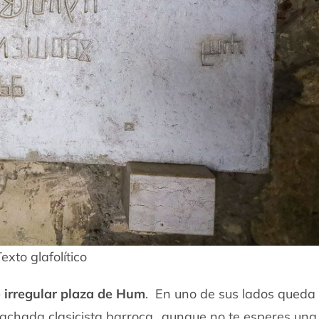
exto glafolítico
 irregular plaza de Hum
. En uno de sus lados queda l
 fachada clasicista barroca…aunque no te esperes una