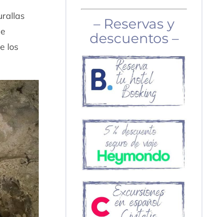
urallas
– Reservas y
se
descuentos –
e los