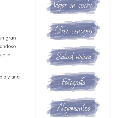
 un gran
rondoso
ce la
blo y una