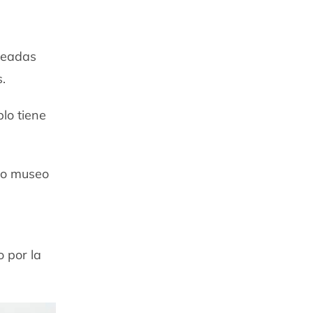
ueadas
.
lo tiene
ño museo
o por la