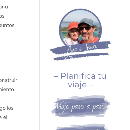
 una
os
suntos
– Planifica tu
onstruir
viaje –
miento
go los
e el