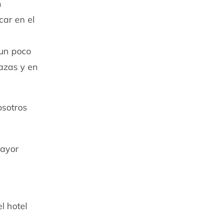
n
car en el
 un poco
lazas y en
osotros
mayor
s
l hotel