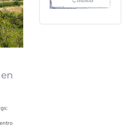
 en
ngs:
centro