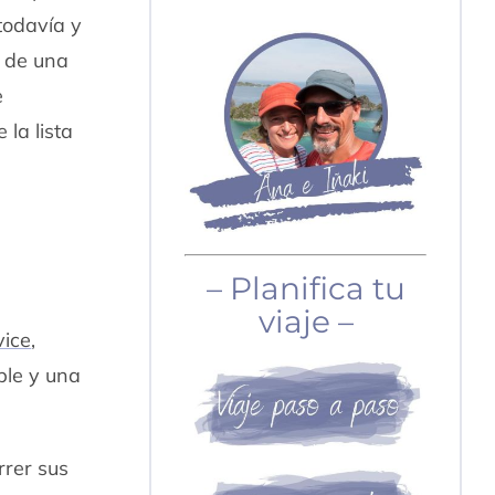
todavía y
 de una
e
 la lista
– Planifica tu
viaje –
vice
,
ble y una
rrer sus