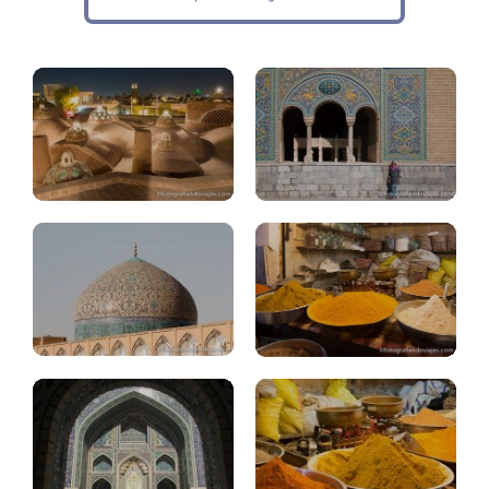
que
ver
Teheran
Isfahan:
Bazares
top
de
10
Irán
Mashad
Kerman
Kaluts:
Bam,