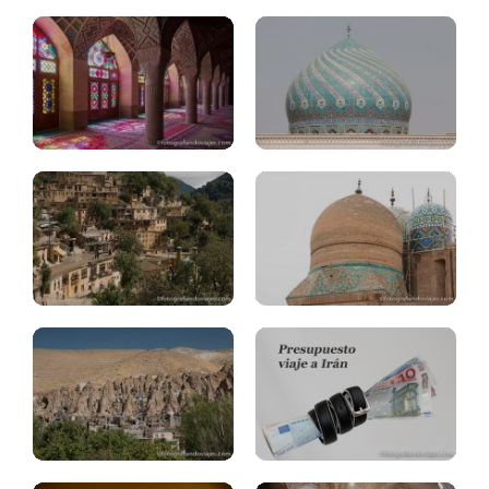
Masuleh,
Rudkhan
Ardabil
Irán:
Kandovan
presupuesto
Irán:
alojamiento
Tabriz