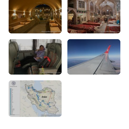
Irán:
Irán:
transporte
visado
Irán:
ruta.28.días