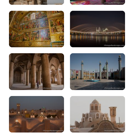
Isfahan:
Kashan-
mezquita
Isfahan:
Jameh,
Abyaneh,
bazar
Natanz
Kashan:
Kashan:
que
casas
ver
tradicionales
Irán:
consejos
viaje
Qom