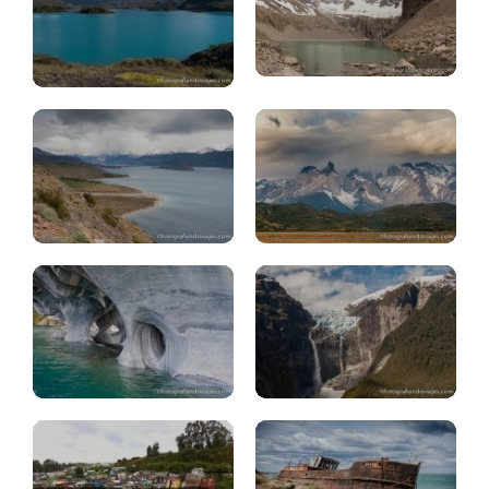
Torres
Carretera
Paine:
Austral
consejos
Ventisquero
Cuevas
colgante,
Mármol
Queulat
Estrecho
Chiloe
Magallanes