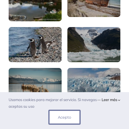
Glaciares
Patagonia:
Serrano,
animales
Balmaceda
Torres
Paine:
Puerto
glaciar
Natales
Grey
Fauna
Fauna
terrestre
Marina
Usamos cookies para mejorar el servicio. Si navegas
-- Leer más
aceptas su uso
Acepto
Ruta:
Argentina,