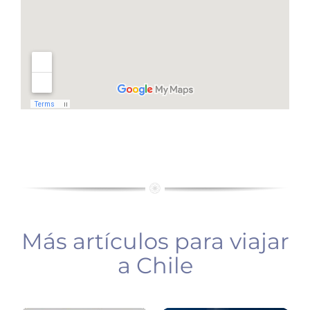
Atacama:
Más artículos para viajar
Tatio
Chile:
y
a Chile
que
valle
ver
Luna