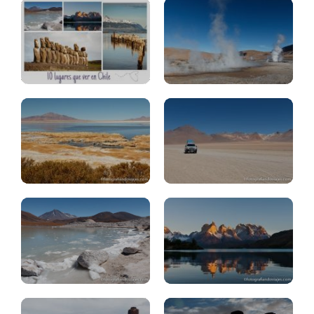
Atacama:
Salar
Tara
Uyuni
y
(desde
Pacana
Chile)
Atacama:
piedras
Chile:
rojas,
guía,
lagunas
consejos
Pascua:
Pascua:
Hanga
Tongariki,
Roa
Tahai