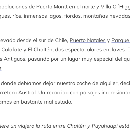
 poblaciones de Puerto Montt en el norte y Villa O´Higg
ques, ríos, inmensos lagos, fiordos, montañas nevada
levado desde el sur de Chile,
Puerto Natales
y
Parque
l Calafate
y El Chaltén, dos espectaculares enclaves. 
s Antiguos, pasando por un lugar muy especial del qu
s
.
, donde debíamos dejar nuestro coche de alquiler, dec
arretera Austral. Un recorrido con paisajes impresiona
amos en bastante mal estado.
ere un viajero la ruta entre Chaitén y Puyuhuapi está