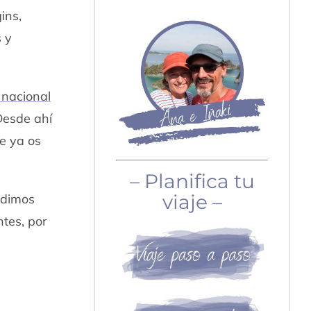
ins,
s y
 nacional
Desde ahí
e ya os
– Planifica tu
viaje –
idimos
ntes, por