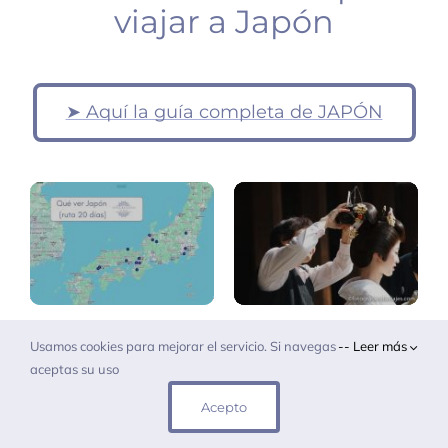
viajar a Japón
Japon
(ruta
Tokio:
➤ Aquí la guía completa de JAPÓN
20
lugares
días)
insólitos
Kanazawa:
Japón:
jardín
que.ver
Kenrokuen
Usamos cookies para mejorar el servicio. Si navegas
-- Leer más
aceptas su uso
Acepto
Kioto:
Kamakura
que.ver