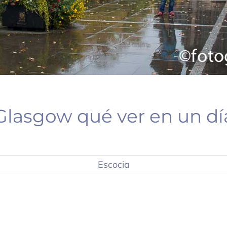
Glasgow qué ver en un dí
Escocia