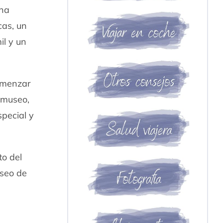
una
cas, un
il y un
comenzar
l museo,
special y
to del
useo de