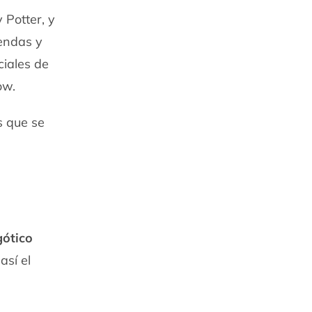
 Potter, y
iendas y
ciales de
ow.
s que se
gótico
así el