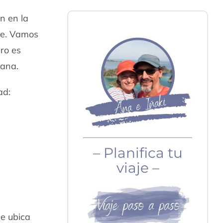
n en la
te. Vamos
ero es
ñana.
ad:
– Planifica tu
viaje –
se ubica