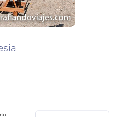
esia
nto