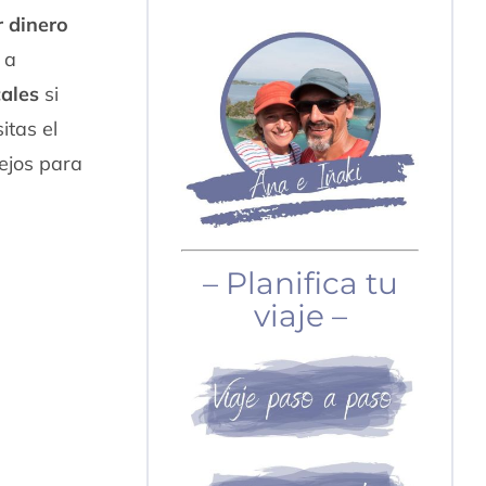
r dinero
 a
cales
si
itas el
sejos para
– Planifica tu
viaje –