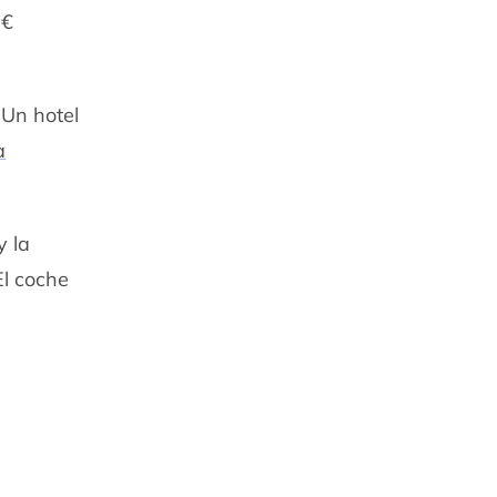
3€
 Un hotel
a
y la
El coche