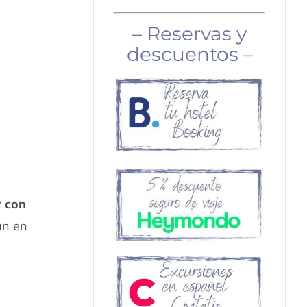
– Reservas y
descuentos –
r con
án en