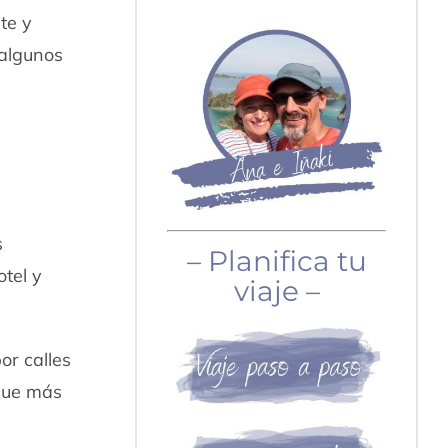
te y
 algunos
s
– Planifica tu
otel y
viaje –
or calles
 que más