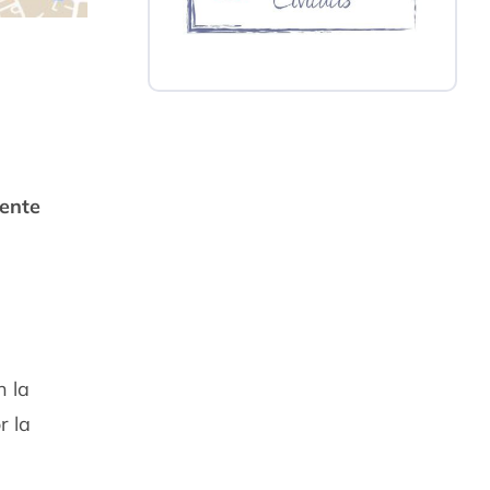
iente
n la
r la