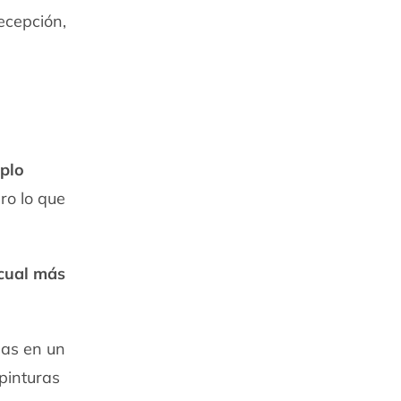
ecepción,
plo
ro lo que
 cual más
das en un
 pinturas